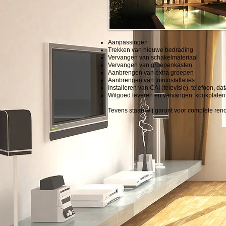
Aanpassingen
Trekken van nieuwe bedrading
Vervangen van schakelmateriaal
Vervangen van groepenkasten
Aanbrengen van extra groepen
Aanbrengen van tuininstallaties
Installeren van CAI (televisie), telefoon, d
Witgoed leveren en vervangen, kookplaten
Tevens staan wij garant voor complete re