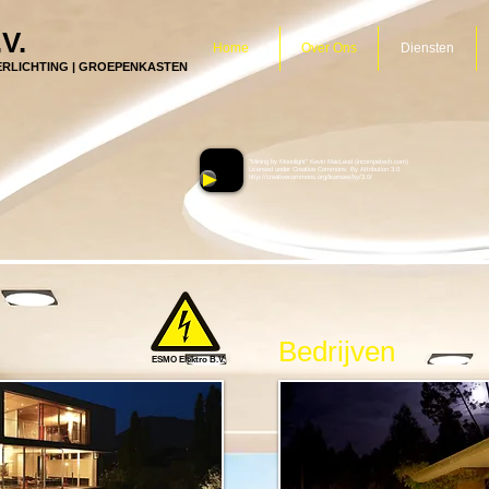
.V.
Home
Over Ons
Diensten
VERLICHTING | GROEPENKASTEN
"Mining by Moonlight" Kevin MacLeod (incompetech.com)
Licensed under Creative Commons: By Attribution 3.0
http://creativecommons.org/licenses/by/3.0/
Bedrijven
ESMO Elektro B.V.